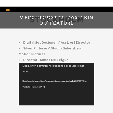
V FOR VENDETTA (2005) KIN
O / FEATURE
Digital Set Designer / Asst. Art Director
Silver Pictures/ Studio Babelsberg
Motion Pictures
Director: James Mc Teigue
Video-
Media error: Format(s) not supported or source(s) not
Player
found
Datei herunterladen: https://scheinzeit.de/wp-content/uploads/2015/09/V-For-
Vendetta-Trailer.mp4?_=1